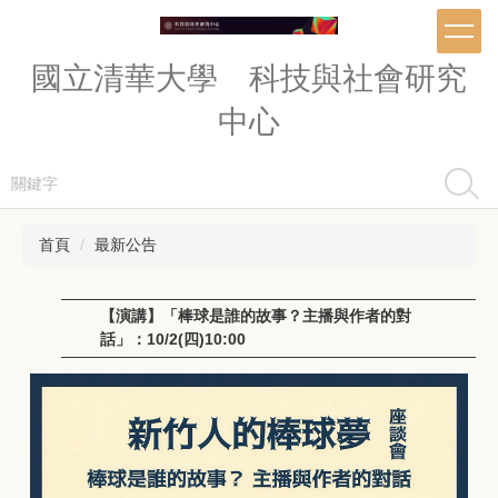
跳
到
主
國立清華大學 科技與社會研究
要
內
中心
容
區
搜尋
首頁
最新公告
【演講】「棒球是誰的故事？主播與作者的對
話」：10/2(四)10:00