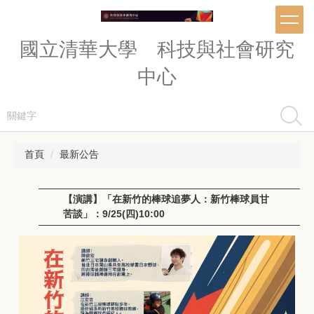
跳
到
主
國立清華大學 科技與社會研究
要
內
中心
容
區
搜尋
首頁
最新公告
【演講】「在新竹的棒球追夢人：新竹棒球員甘
苦談」：9/25(四)10:00